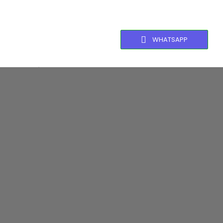
WHATSAPP
Equipamentos,
Máquinas e
Dispositivos