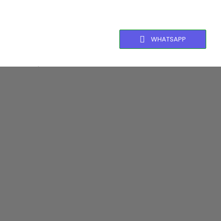
WHATSAPP
Equipamentos,
Máquinas e
Dispositivos